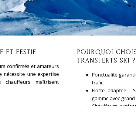
IF ET FESTIF
POURQUOI CHOIS
TRANSFERTS SKI ?
ieurs confirmés et amateurs
le nécessite une expertise
Ponctualité garanti
chauffeurs maîtrisent
trafic
Flotte adaptée : 
gamme avec grand 
:
Chauffeurs profess
multilinguisme
Service personnal
roports et gares
rafraîchissements,
 et Tignes pour profiter de