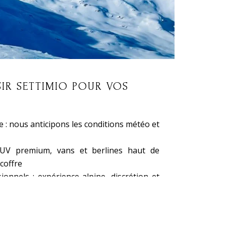
IR SETTIMIO POUR VOS
e : nous anticipons les conditions météo et
SUV premium, vans et berlines haut de
coffre
ionnels : expérience alpine, discrétion et
isé : accueil avec panneau nominatif,
 chargeurs à bord