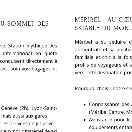
MÉRIBEL : AU C
AU SOMMET DES
SKIABLE DU MON
Méribel a su séduire 
ne. Station mythique des
authenticité et sa positi
e international en quête
familiale et chic à la fo
 conduisent directement à
profils de voyageurs et s
 avec soin vos bagages et
vers cette destination pris
Pourquoi choisir notre se
Connaissance des a
Genève (2h), Lyon-Saint-
(Méribel Centre, Mo
 mais aussi aux gares
Assistance pour le
 les arrivées en jet privé
équipements enfan
cieux pour matériel de ski