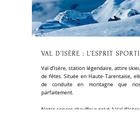
VAL D’ISÈRE : L’ESPRIT SPORT
Val d’Isère, station légendaire, attire sk
de fêtes. Située en Haute-Tarentaise, el
de conduite en montagne que nos 
parfaitement.
Notre service chauffeur privé à Val d’Isère 
Transferts optimisés depuis les aé
Service de navette entre Val d’Isère