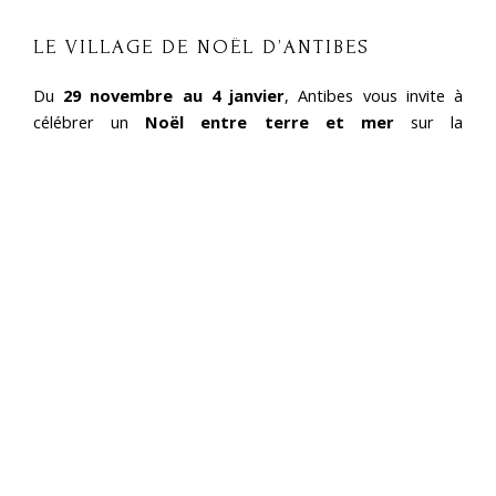
LE VILLAGE DE NOËL D’ANTIBES
Du
29 novembre au 4 janvier
, Antibes vous invite à
célébrer un
Noël entre terre et mer
sur la
charmante
Esplanade des Pêcheurs
, un lieu
emblématique où se mêlent traditions provençales et
ambiance maritime. Ce marché de Noël, apprécié pour
son atmosphère chaleureuse et authentique, séduit
chaque année visiteurs et habitants.
Les
chalets de Noël
offrent un décor féerique où l’on
découvre objets artisanaux, idées cadeaux et spécialités
locales. Une
patinoire
, une
petite ferme
et de
nombreuses
animations familiales
complètent ce
village festif.
Les enfants seront particulièrement gâtés :
ateliers
créatifs
,
manèges
, rencontres enchantées et possibilité
de
déposer leur lettre au Père Noël
. Pour rythmer ces