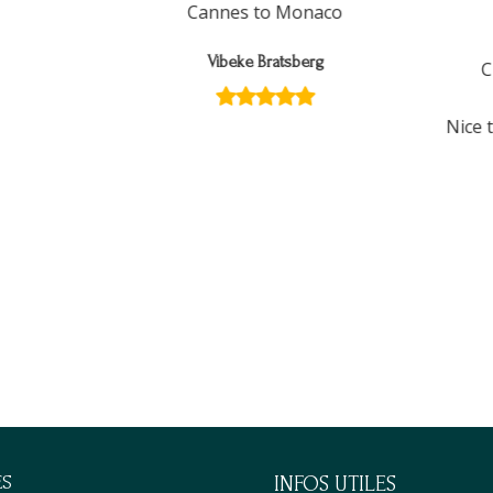
Cannes to Monaco
Vibeke Bratsberg
Cha
Nice to
ES
INFOS UTILES