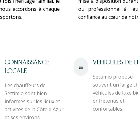
fois l’héritage familial, le
mise à disposition dura
e nous accordons à chaque
ou professionnel à l’ét
nsportons.
confiance au cœur de notr
CONNAISSANCE
VÉHICULES DE L
LOCALE
Settimio propose
souvent un large ch
Les chauffeurs de
véhicules de luxe b
Settimio sont bien
entretenus et
informés sur les lieux et
confortables.
activités de la Côte d'Azur
et ses environs.