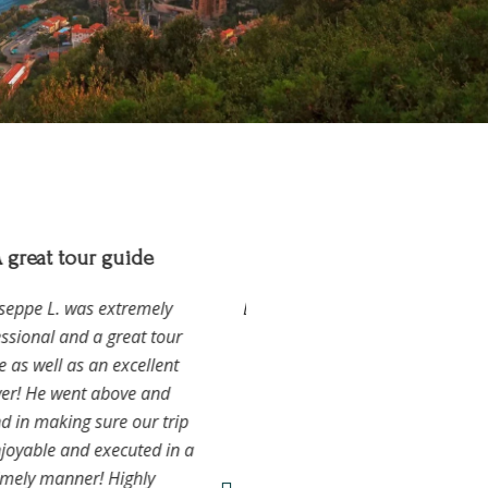
reat tour guide
Simple perfect
ppe L. was extremely
Everything worked simple perfect.
ional and a great tour
Chauffeur: Chamil Ousmanov
s well as an excellent
Lucerne à Malpensa Airport
r! He went above and
n making sure our trip
Tony Grubenmann
yable and executed in a
ely manner! Highly