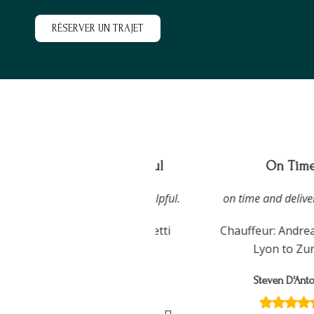
RÉSERVER UN TRAJET
Very good and helpful
On Time
Driver was very good and helpful.
on time and delivered
Chauffeur: Andrea Saglietti
Chauffeur: Andrea Sa
Avignon to Nice
Lyon to Zuric
Sofia Tatarelli
Steven D'Antoni