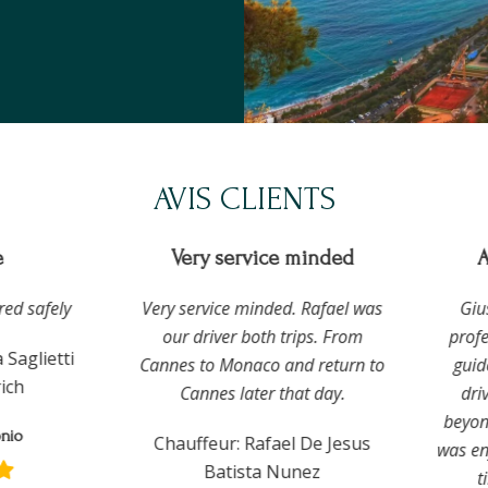
AVIS CLIENTS
Very service minded
A g
 safely
Very service minded. Rafael was
Giuse
our driver both trips. From
profess
glietti
Cannes to Monaco and return to
guide a
h
Cannes later that day.
drive
beyond i
o
Chauffeur: Rafael De Jesus
was enjo
Batista Nunez
tim