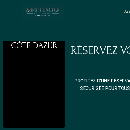
Aller
au
Acc
contenu
CÔTE D'AZUR
RÉSERVEZ V
AV
PROFITEZ D’UNE RÉSERVA
SÉCURISÉE POUR TOU